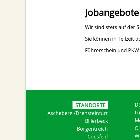
Jobangebote
Wir sind stets auf der
Sie können in Teilzeit 
Führerschein und PKW s
D
STANDORTE
L
Ascheberg /Drensteinfurt
M
Billerbeck
Ol
Borgentreich
W
Coesfeld